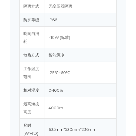
隔离方式
无变压器隔离
防护等级
IP66
晚间自消
<10W (标准)
耗
散热方式
智能风冷
工作温度
-25℃~60℃
范围
相对湿度
0-100%
最高海拔
4000m
高度
尺时
635mm*530mm*236mm
(W’H’D)