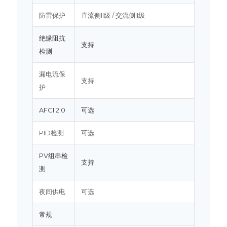
防雷保护
直流侧II级 / 交流侧II级
绝缘阻抗
支持
检测
漏电流保
支持
护
AFCI 2.0
可选
PID检测
可选
PV组串检
支持
测
夜间供电
可选
常规